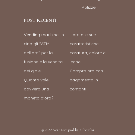
Polizze
POST RECENTI
Vending machine: in
L’oro e le sue
cina gli “ATM
caratteristiche:
dell’oro” per la
caratura, colore e
fusione e la vendita
leghe
dei gioielli.
Compro oro con
Quanto vale
pagamento in
davvero una
contanti
moneta d’oro?
© 2022
Noi e L'oro
pwd by Kubeitalia